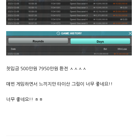
첫입금 500만원 7950만원 환전 ㅅㅅㅅㅅ
매번 게임하면서 느끼지만 타이산 그림이 너무 좋네요!!
너무 좋네요!! ㅎㅎ