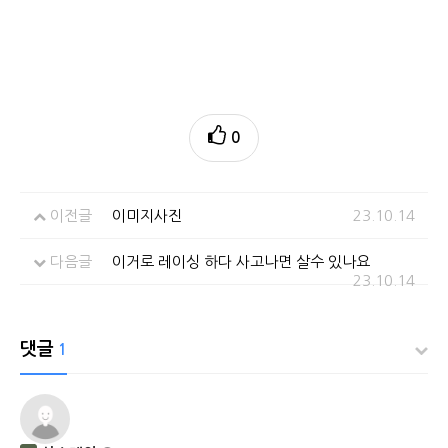
0
이전글
이미지사진
23.10.14
다음글
이거로 레이싱 하다 사고나면 살수 있나요
23.10.14
댓글
1